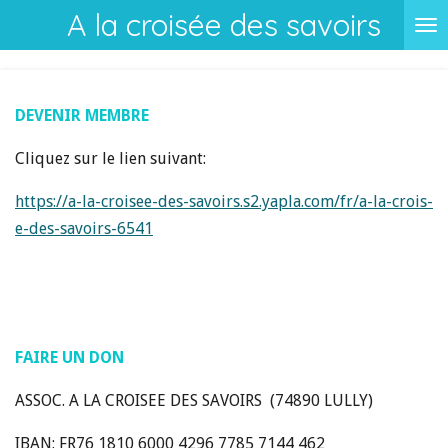
A la croisée des savoirs
Passer
au
contenu
principal
DEVENIR MEMBRE
Cliquez sur le lien suivant:
https://a-la-croisee-des-savoirs.s2.yapla.com/fr/a-la-crois-
e-des-savoirs-6541
FAIRE UN DON
ASSOC. A LA CROISEE DES SAVOIRS (
74890 LULLY)
IBAN: FR76 1810 6000 4296 7785 7144 462